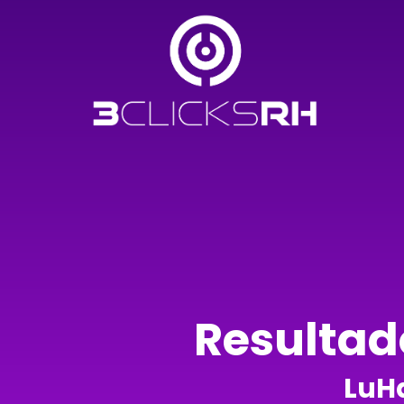
Resultad
LuHa