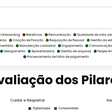
Onboarding
Benefícios
Remuneração
Qualidade de vida, sá
érias
Criação de Posição
Requisição de Pessoal
Gestão da est
mentária
Manutenção cadastral
Engajamento
Comunicação
Desligamento
Aposentadoria
Gestão de arquivos
People An
Processamento de folha de pagamento
valiação dos Pilar
Cuidar e Respeitar
In