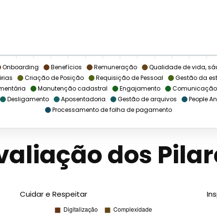
Onboarding
Benefícios
Remuneração
Qualidade de vida, sá
érias
Criação de Posição
Requisição de Pessoal
Gestão da est
mentária
Manutenção cadastral
Engajamento
Comunicação
Desligamento
Aposentadoria
Gestão de arquivos
People An
Processamento de folha de pagamento
valiação dos Pilar
Cuidar e Respeitar
In