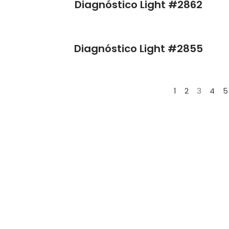
Diagnóstico Light #2862
Diagnóstico Light #2855
1
2
3
4
5