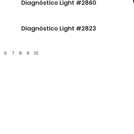
Diagnóstico Light #2860
Diagnóstico Light #2823
6
7
8
9
10